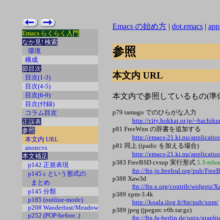
Emacs の始め方
|
dot.emacs
|
app
Emacs らくらく入門
なか見! 検索
参照
環境
構成
節目次
本文内 URL
目次(1-3)
目次(4-5)
目次(6-9)
本文内で参照しているもの(準
目次(付録)
p79 tamago でのひらがな入力
コラム目次
http://city.hokkai.or.jp/~hachiku
正誤表
p81 FreeWnn の辞書を追加する
参照
http://emacs-21.ki.nu/applicatio
本文内 URL
p81 同上 (ipadic を加える場合)
anoncvs
http://emacs-21.ki.nu/applicatio
本文補足
p383 FreeBSD cvsup 実行形式
5.3-rele
p142 正規表現
ftp://ftp.jp.freebsd.org/pub/Fre
p145 c という形式の
p388 Xaw3d
まとめ
ftp://ftp.x.org/contrib/widgets/
p145 分類
p389 xpm-3.4k
p185 (outline-mode)
http://koala.ilog.fr/ftp/pub/xpm/
p208 Wanderlust/Meadow
p389 jpeg (jpegsrc.v6b.tar.gz)
p252 (POP-before..)
ftp://ftp.fu-berlin.de/unix/graphi