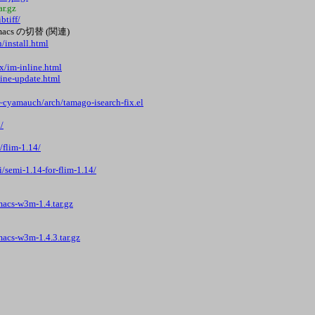
ar.gz
btiff/
n/emacs の切替 (関連)
/install.html
x/im-inline.html
line-update.html
/~cyamauch/arch/tamago-isearch-fix.el
/
/flim-1.14/
/semi-1.14-for-flim-1.14/
acs-w3m-1.4.tar.gz
acs-w3m-1.4.3.tar.gz