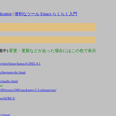
lication
|
便利なツール Emacs らくらく入門
備中)
変更・更新などがあった場合にはこの色で表示
n/tips/linux/kana.el-2002.4.1
n/freewnn-dic.html
n/ipadic.html
ase
eBSD/ports/i386/packages-5.3-release/net/
Xaw3d/R6.3/
cs/jpeg/