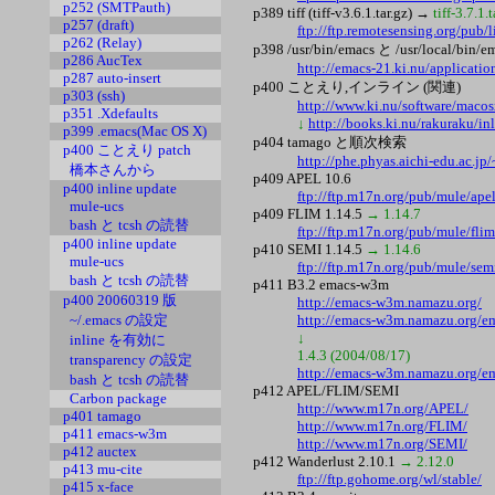
p252 (SMTPauth)
p389 tiff (tiff-v3.6.1.tar.gz) →
tiff-3.7.1.t
p257 (draft)
ftp://ftp.remotesensing.org/pub/li
p262 (Relay)
p398 /usr/bin/emacs と /usr/local/bi
p286 AucTex
http://emacs-21.ki.nu/application
p287 auto-insert
p400 ことえり,インライン (関連)
p303 (ssh)
http://www.ki.nu/software/macos
p351 .Xdefaults
↓
http://books.ki.nu/rakuraku/in
p399 .emacs(Mac OS X)
p404 tamago と順次検索
p400 ことえり patch
http://phe.phyas.aichi-edu.ac.jp
橋本さんから
p409 APEL 10.6
p400 inline update
ftp://ftp.m17n.org/pub/mule/apel
mule-ucs
p409 FLIM 1.14.5
→ 1.14.7
bash と tcsh の読替
ftp://ftp.m17n.org/pub/mule/flim
p400 inline update
p410 SEMI 1.14.5
→ 1.14.6
mule-ucs
ftp://ftp.m17n.org/pub/mule/semi
bash と tcsh の読替
p411 B3.2 emacs-w3m
p400 20060319 版
http://emacs-w3m.namazu.org/
http://emacs-w3m.namazu.org/em
~/.emacs の設定
↓
inline を有効に
1.4.3 (2004/08/17)
transparency の設定
http://emacs-w3m.namazu.org/em
bash と tcsh の読替
p412 APEL/FLIM/SEMI
Carbon package
http://www.m17n.org/APEL/
p401 tamago
http://www.m17n.org/FLIM/
p411 emacs-w3m
http://www.m17n.org/SEMI/
p412 auctex
p412 Wanderlust 2.10.1
→ 2.12.0
p413 mu-cite
ftp://ftp.gohome.org/wl/stable/
p415 x-face